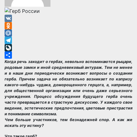
VK
Odnoklassniki
Mail.Ru
Telegram
LiveJournal
Когда речь заходит о гербах, невольно вспоминаются рыцари,
Отправить
родовые замки и иной средневековый антураж. Тем не менее
и в наши дни периодически возникают вопросы о создании
герба. Причем задача не обязательно возникает по капризу
какого-нибудь чудака, доморощенного герцога, а, например,
для общественной организации или очень даже серьезного
учреждения. Процесс обсуждения будущего герба очень
часто превращается в страстную дискуссию. У каждого свое
видение, эстетические предпочтения, цветовые пристрастия
и понимание символизма.
Чем больше участников, тем безнадежней спор. А как же
искать эту истину?
Что такое герб?