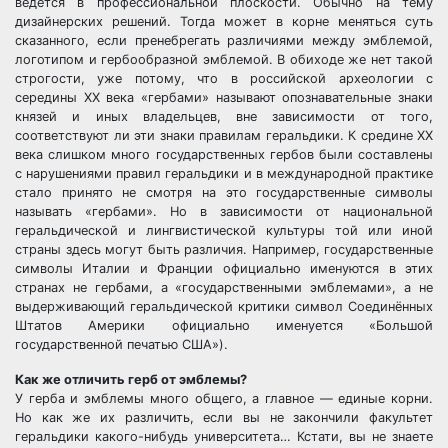
ведется в профессиональной плоскости. Обычно на тему
дизайнерских решений. Тогда может в корне меняться суть
сказанного, если пренебрегать различиями между эмблемой,
логотипом и гербообразной эмблемой. В обиходе же нет такой
строгости, уже потому, что в российской археологии с
середины XX века «гербами» называют опознавательные знаки
князей и иных владельцев, вне зависимости от того,
соответствуют ли эти знаки правилам геральдики. К средине XX
века слишком много государственных гербов были составлены
с нарушениями правил геральдики и в международной практике
стало принято не смотря на это государственные символы
называть «гербами». Но в зависимости от национальной
геральдической и лингвистической культуры той или иной
страны здесь могут быть различия. Например, государственные
символы Италии и Франции официально именуются в этих
странах не гербами, а «государственными эмблемами», а не
выдерживающий геральдической критики символ Соединённых
Штатов Америки официально именуется «Большой
государственной печатью США»).
Как же отличить герб от эмблемы?
У герба и эмблемы много общего, а главное — единые корни.
Но как же их различить, если вы не закончили факультет
геральдики какого-нибудь университета… Кстати, вы не знаете