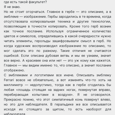
где есть такой факультет?
Я не знаю.
Но не стоит огорчаться. Главное в гербе — это описание, а в
эмблеме — изображение. Гербы зародились в те времена, когда
отсутствовала копировальная техника и другие технологии,
позволяющие в точности копировать. Кроме того герб возник
как точное послание. Используя ограниченное количество
цветов и символов, определившись в какой очередности нужно
читать элементы, герольды зашифровывали смысл в герб. Но
когда художник воспроизводил изображение по описанию, то
мог сделать это по разному. Такие отличия не считаются
ошибкой. Если описана дубовая ветвь и мы ее узнаем, значит
все верно. А красивее она или нет — это уж кому как кажется.
Главное — мы видим именно то, что описано, а значит послание
отображено.
С эмблемами и логотипами все иначе. Описывать эмблему
Ferrari вовсе не обязательно, а вот изменять что-то хоть на
миллиметр — недопустимо, тогда как в гербе сгодилась бы
любая «лошадь стоящая на задних ногах, повернутая вправо,
перебирающая копытами в воздухе». Я не оговорился.
Прекрасно помню, что этот симпатичный конь повернут влево,
но это для наблюдателя. В геральдике же все описывается
исходя их стоящего за щитом, то есть наоборот для
наблюдателя.