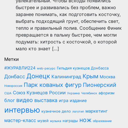
увлекательный. Чтобы всходы появились
быстрее и развивались без проблем, важно
заранее понимать, как подготовить косточку,
выбрать подходящий грунт, обеспечить свет,
тепло и правильный полив. Сообщение Финик
превращается в пальму быстрее, чем могли
подумать: хитрость с косточкой, о которой
мало кто знает […]
Метки
#ЖУРАВЛИ224
Гильдия кузнецов Донбасса
web-ресурс
Донецк
Крым
Донбасс
Калининград
Москва
Парк кованых фигур
Пионерский
Новороссия
Союз Кузнецов России
афоризм
США
Украина
Челябинск
видео
выставка
блог
игра
издание
интервью
маркетинг
кузнечное дело
логотип
нож
мастер-класс
музей
награды
музыка
образование