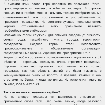
В русский язык слово герб вероятно из польского
(herb)
,
происходящего от немецкого erbe — наследие. В строгом
понимании к гербом можно называть только изобразительный
опознавательный знак составленный и употребляемый по
правилам геральдики. Не соответствующие геральдическим
нормам отличительные знаки правильнее называть
гербообразными эмблемами.
Изначально гербы служили для отличия владельца: личности,
семьи, рода, населённого пункта, города, территории,
государства. Позднее гербы стали использовать
профессиональные и общественные организации,
государственные органы, учреждения, предприятия и т. д.
Когда-то гербы составляли исключительно специалисты в этой
области — герольды, пользуясь очень строгими правилами.
Впрочем правильно прочесть герб могли тоже только
герольды, так как область знаний эта была туманна, с
коммуникациями было не просто, а правила, какими б они
строгими не были, иногда менялись. Но изменения никто не
выкладывал в Интернет.
Так что же можно называть гербом?
Но не следует слишком уж щепетильно относиться к
применению слова герб. Ото очень важно, когда разговор