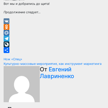
Вот мы и добрались до щита!
Продолжение следует…
VK
Odnoklassniki
Mail.Ru
Telegram
LiveJournal
Отправить
Навигация
Нож «Спец»
Культурно-массовые мероприятия, как инструмент маркетинга
по
От
Евгений
Лавриненко
записям