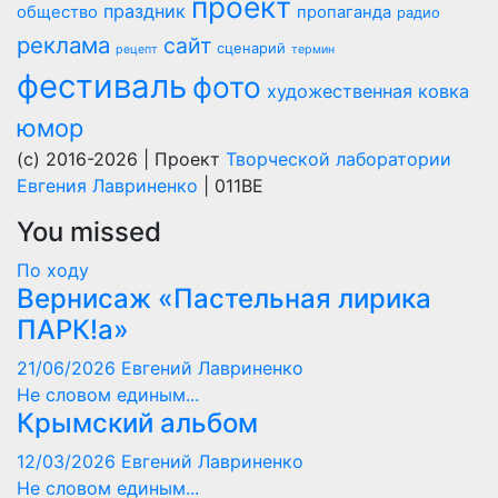
проект
праздник
общество
пропаганда
радио
реклама
сайт
сценарий
рецепт
термин
фестиваль
фото
художественная ковка
юмор
(c) 2016-2026 | Проект
Творческой лаборатории
Евгения Лавриненко
| 011BE
You missed
По ходу
Вернисаж «Пастельная лирика
ПАРК!а»
21/06/2026
Евгений Лавриненко
Не словом единым...
Крымский альбом
12/03/2026
Евгений Лавриненко
Не словом единым...