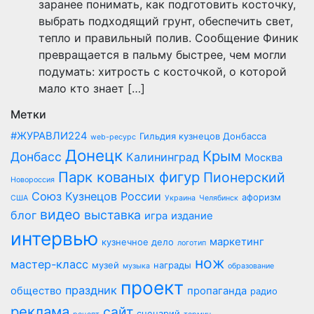
заранее понимать, как подготовить косточку,
выбрать подходящий грунт, обеспечить свет,
тепло и правильный полив. Сообщение Финик
превращается в пальму быстрее, чем могли
подумать: хитрость с косточкой, о которой
мало кто знает […]
Метки
#ЖУРАВЛИ224
Гильдия кузнецов Донбасса
web-ресурс
Донецк
Крым
Донбасс
Калининград
Москва
Парк кованых фигур
Пионерский
Новороссия
Союз Кузнецов России
афоризм
США
Украина
Челябинск
видео
выставка
блог
игра
издание
интервью
маркетинг
кузнечное дело
логотип
нож
мастер-класс
музей
награды
музыка
образование
проект
праздник
общество
пропаганда
радио
реклама
сайт
сценарий