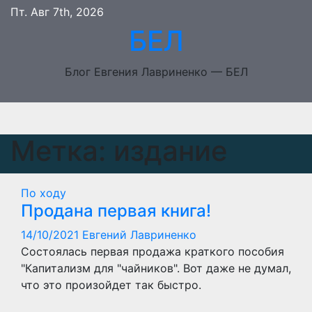
Перейти
Пт. Авг 7th, 2026
к
БЕЛ
содержимому
Блог Евгения Лавриненко — БЕЛ
Метка:
издание
По ходу
Продана первая книга!
14/10/2021
Евгений Лавриненко
Состоялась первая продажа краткого пособия
"Капитализм для "чайников". Вот даже не думал,
что это произойдет так быстро.