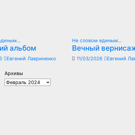
диным...
Не словом единым...
ий альбом
Вечный верниса
26
Евгений Лавриненко
11/03/2026
Евгений Ла
Архивы
Архивы