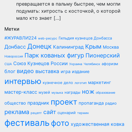
превращается в пальму быстрее, чем могли
подумать: хитрость с косточкой, о которой
мало кто знает […]
Метки
#ЖУРАВЛИ224
Гильдия кузнецов Донбасса
web-ресурс
Донецк
Крым
Донбасс
Калининград
Москва
Парк кованых фигур
Пионерский
Новороссия
Союз Кузнецов России
афоризм
США
Украина
Челябинск
видео
выставка
блог
игра
издание
интервью
маркетинг
кузнечное дело
логотип
нож
мастер-класс
музей
награды
музыка
образование
проект
праздник
общество
пропаганда
радио
реклама
сайт
сценарий
рецепт
термин
фестиваль
фото
художественная ковка