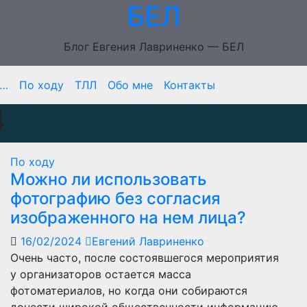
БЕЛ
Блог Евгения Лавриненко — БЕЛ
м…
По ходу
ТЛЛ
Обо мне
Контакты
4
По ходу
Можно ли использовать
фотографию без согласия
изображенного на нем лица?
16/02/2024
Евгений Лавриненко
Очень часто, после состоявшегося мероприятия
у организаторов остается масса
фотоматериалов, но когда они собираются