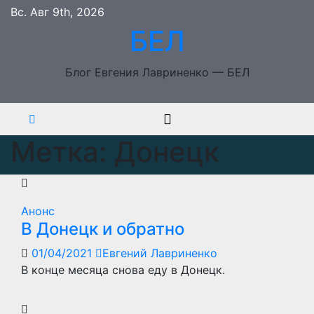
Перейти
Вс. Авг 9th, 2026
к
БЕЛ
содержимому
Блог Евгения Лавриненко — БЕЛ
Метка:
Донецк
Анонс
В Донецк и обратно
01/04/2021
Евгений Лавриненко
В конце месяца снова еду в Донецк.