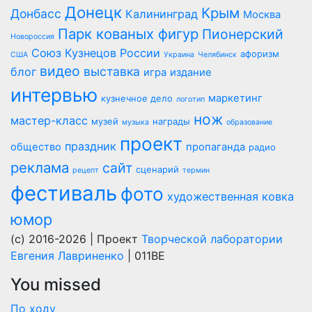
Донецк
Крым
Донбасс
Калининград
Москва
Парк кованых фигур
Пионерский
Новороссия
Союз Кузнецов России
афоризм
США
Украина
Челябинск
видео
выставка
блог
игра
издание
интервью
маркетинг
кузнечное дело
логотип
нож
мастер-класс
музей
награды
музыка
образование
проект
праздник
общество
пропаганда
радио
реклама
сайт
сценарий
рецепт
термин
фестиваль
фото
художественная ковка
юмор
(c) 2016-2026 | Проект
Творческой лаборатории
Евгения Лавриненко
| 011BE
You missed
По ходу