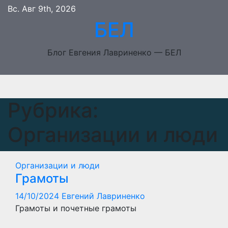
Перейти
Вс. Авг 9th, 2026
к
БЕЛ
содержимому
Блог Евгения Лавриненко — БЕЛ
Рубрика:
Организации и люди
Организации и люди
Грамоты
14/10/2024
Евгений Лавриненко
Грамоты и почетные грамоты