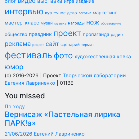
видео
выставка
блог
игра
издание
интервью
маркетинг
кузнечное дело
логотип
нож
мастер-класс
музей
награды
музыка
образование
проект
праздник
общество
пропаганда
радио
реклама
сайт
сценарий
рецепт
термин
фестиваль
фото
художественная ковка
юмор
(c) 2016-2026 | Проект
Творческой лаборатории
Евгения Лавриненко
| 011BE
You missed
По ходу
Вернисаж «Пастельная лирика
ПАРК!а»
21/06/2026
Евгений Лавриненко