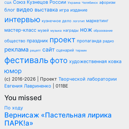
Союз Кузнецов России
афоризм
США
Украина
Челябинск
видео
выставка
блог
игра
издание
интервью
маркетинг
кузнечное дело
логотип
нож
мастер-класс
музей
награды
музыка
образование
проект
праздник
общество
пропаганда
радио
реклама
сайт
сценарий
рецепт
термин
фестиваль
фото
художественная ковка
юмор
(c) 2016-2026 | Проект
Творческой лаборатории
Евгения Лавриненко
| 011BE
You missed
По ходу
Вернисаж «Пастельная лирика
ПАРК!а»