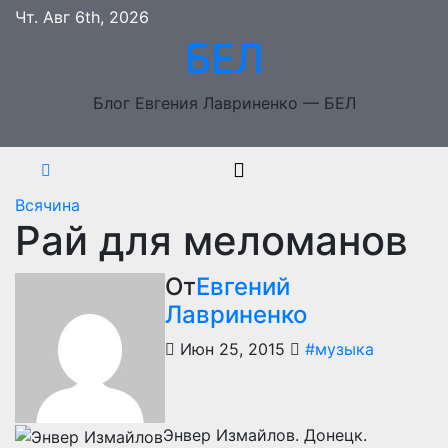
Перейти
Чт. Авг 6th, 2026
к
БЕЛ
содержимому
Блог Евгения Лавриненко — БЕЛ
Всячина
Рай для меломанов
От
Евгений
Лавриненко
Июн 25, 2015
#музыка
Энвер Измайлов. Донецк.