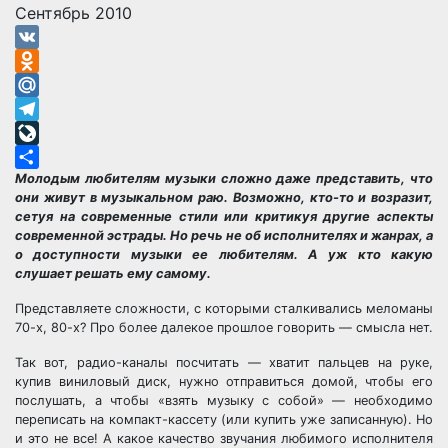
Сентябрь 2010
VK
Odnoklassniki
Mail.Ru
Telegram
LiveJournal
Молодым любителям музыки сложно даже представить, что
Отправить
они живут в музыкальном раю. Возможно, кто-то и возразит,
сетуя на современные стили или критикуя другие аспекты
современной эстрады. Но речь не об исполнителях и жанрах, а
о доступности музыки ее любителям. А уж кто какую
слушает решать ему самому.
Представляете сложности, с которыми сталкивались меломаны
70-х, 80-х? Про более далекое прошлое говорить — смысла нет.
Так вот, радио-каналы посчитать — хватит пальцев на руке,
купив виниловый диск, нужно отправиться домой, чтобы его
послушать, а чтобы «взять музыку с собой» — необходимо
переписать на компакт-кассету (или купить уже записанную). Но
и это не все! А какое качество звучания любимого исполнителя