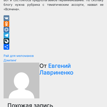
Вот и состоялось предполагаемое переименование. По скольку
блогу нужна рубрика с тематическим ассорти, назвал ее
«Всячина».
VK
Odnoklassniki
Mail.Ru
Telegram
LiveJournal
Отправить
Навигация
Рай для меломанов
Дэмпинг
по
От
Евгений
Лавриненко
записям
Похожая запись