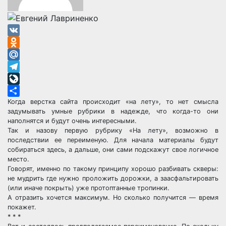
VK
Odnoklassniki
Mail.Ru
Telegram
LiveJournal
Когда верстка сайта происходит «на лету», то нет смысла
Отправить
задумывать умные рубрики в надежде, что когда-то они
наполнятся и будут очень интересными.
Так и назову первую рубрику «На лету», возможно в
последствии ее переименую. Для начала материалы будут
собираться здесь, а дальше, они сами подскажут свое логичное
место.
Говорят, именно по такому принципу хорошо разбивать скверы:
не мудрить где нужно проложить дорожки, а заасфальтировать
(или иначе покрыть) уже протоптанные тропинки.
А отразить хочется максимум. Но сколько получится — время
покажет.
* * *