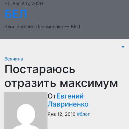
Перейти
Чт. Авг 6th, 2026
БЕЛ
к
содержимому
Блог Евгения Лавриненко — БЕЛ
Всячина
Постараюсь
отразить максимум
От
Евгений
Лавриненко
Янв 12, 2016
#блог