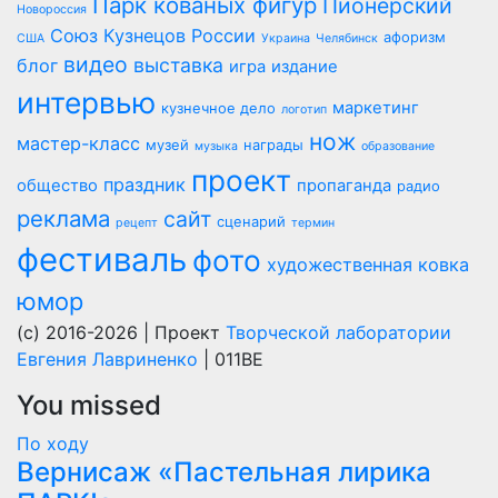
Парк кованых фигур
Пионерский
Новороссия
Союз Кузнецов России
афоризм
США
Украина
Челябинск
видео
выставка
блог
игра
издание
интервью
маркетинг
кузнечное дело
логотип
нож
мастер-класс
музей
награды
музыка
образование
проект
праздник
общество
пропаганда
радио
реклама
сайт
сценарий
рецепт
термин
фестиваль
фото
художественная ковка
юмор
(c) 2016-2026 | Проект
Творческой лаборатории
Евгения Лавриненко
| 011BE
You missed
По ходу
Вернисаж «Пастельная лирика