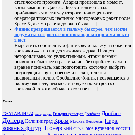
статического прожига. Авария произошла в момент,
когда компания Джеффа Безоса только начала
приближаться к статусу второго полноценного
оператора тяжелых частично многоразовых ракет после
Space X, а сама ракета должна была […]
Финик превращается в пальму быстрее, чем могли
подумать: хитрость с косточкой, о которой мало кто
знает
Вырастить собственную финиковую пальму из обычной
косточки — вполне достижимая задача. Процесс
неторопливый, но увлекательный. Чтобы всходы
появились быстрее и развивались без проблем, важно
заранее понимать, как подготовить косточку, выбрать
подходящий грунт, обеспечить свет, тепло и
правильный полив. Сообщение Финик превращается в
пальму быстрее, чем могли подумать: хитрость с
косточкой, о которой мало кто знает […]
Метки
Донбасс
#ЖУРАВЛИ224
Гильдия кузнецов Донбасса
web-ресурс
Донецк
Крым
Парк
Калининград
Москва
Новороссия
кованых фигур
Пионерский
Союз Кузнецов России
США
видео
выставка