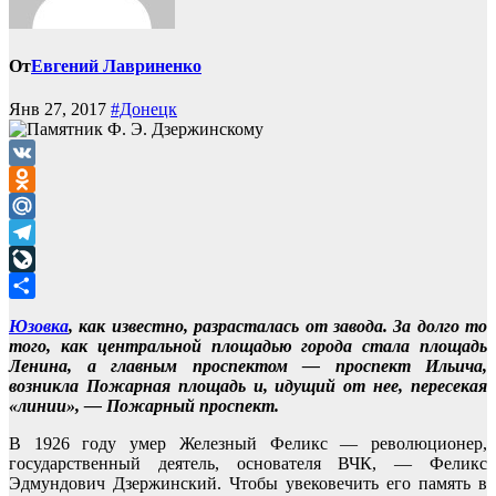
От
Евгений Лавриненко
Янв 27, 2017
#Донецк
VK
Odnoklassniki
Mail.Ru
Telegram
LiveJournal
Отправить
Юзовка
, как известно, разрасталась от завода. За долго то
того, как центральной площадью города стала площадь
Ленина, а главным проспектом — проспект Ильича,
возникла Пожарная площадь и, идущий от нее, пересекая
«линии», — Пожарный проспект.
В 1926 году умер Железный Феликс — революционер,
государственный деятель, основателя ВЧК, — Феликс
Эдмундович Дзержинский. Чтобы увековечить его память в