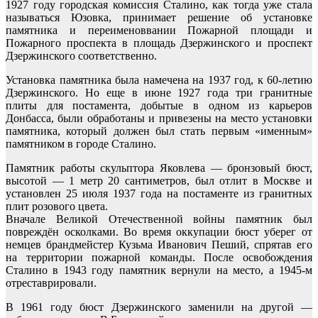
1927 году городская комиссия Сталино, как тогда уже стала
называться Юзовка, принимает решение об установке
памятника и переименоввании Пожарной площади и
Пожарного проспекта в площадь Дзержинского и проспект
Дзержинского соответственно.
Установка памятника была намечена на 1937 год, к 60-летию
Дзержинского. Но еще в июне 1927 года три гранитные
плиты для постамента, добытые в одном из карьеров
Донбасса, были обработаны и привезены на место установки
памятника, который должен был стать первым «именным»
памятником в городе Сталино.
Памятник работы скульптора Яковлева — бронзовый бюст,
высотой — 1 метр 20 сантиметров, был отлит в Москве и
установлен 25 июля 1937 года на постаменте из гранитных
плит розового цвета.
Вначале Великой Отечественной войны памятник был
повреждён осколками. Во время оккупации бюст уберег от
немцев брандмейстер Кузьма Иванович Пеший, спрятав его
на территории пожарной команды. После освобождения
Сталино в 1943 году памятник вернули на место, а 1945-м
отреставрировали.
В 1961 году бюст Дзержинского заменили на другой —