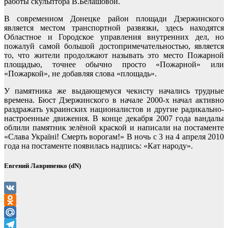
работы скульптора В.Белашовой.
В современном Донецке район площади Дзержинского
является местом транспортной развязки, здесь находятся
Областное и Городское управления внутренних дел, но
пожалуй самой большой достопримечательностью, является
то, что жители продолжают называть это место Пожарной
площадью, точнее обычно просто «Пожарной» или
«Пожаркой», не добавляя слова «площадь».
У памятника же выдающемуся чекисту начались трудные
времена. Бюст Дзержинского в начале 2000-х начал активно
раздражать украинских националистов и другие радикально-
настроенные движения. В конце декабря 2007 года вандалы
облили памятник зелёной краской и написали на постаменте
«Слава Україні! Смерть ворогам!» В ночь с 3 на 4 апреля 2010
года на постаменте появилась надпись: «Кат народу».
Евгений Лавриненко (dN)
VK
Odnoklassniki
Mail.Ru