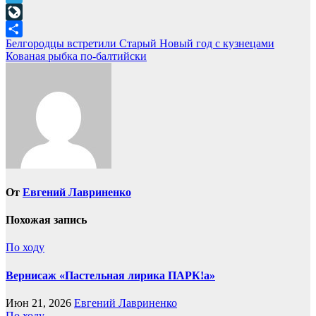
Telegram
LiveJournal
Навигация
Белгородцы встретили Старый Новый год с кузнецами
Отправить
Кованая рыбка по-балтийски
по
записям
От
Евгений Лавриненко
Похожая запись
По ходу
Вернисаж «Пастельная лирика ПАРК!а»
Июн 21, 2026
Евгений Лавриненко
По ходу