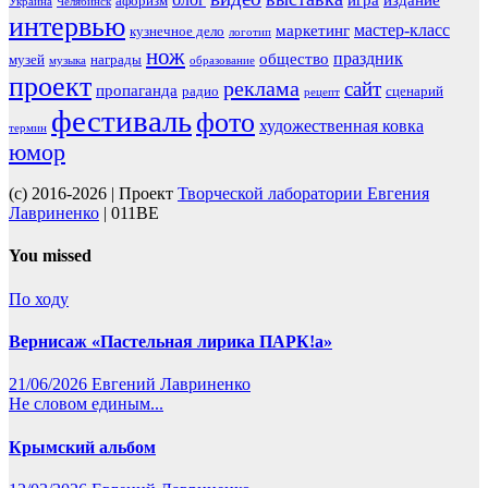
блог
игра
издание
афоризм
Украина
Челябинск
интервью
мастер-класс
маркетинг
кузнечное дело
логотип
нож
праздник
общество
музей
награды
музыка
образование
проект
реклама
сайт
пропаганда
радио
сценарий
рецепт
фестиваль
фото
художественная ковка
термин
юмор
(c) 2016-2026 | Проект
Творческой лаборатории Евгения
Лавриненко
| 011BE
You missed
По ходу
Вернисаж «Пастельная лирика ПАРК!а»
21/06/2026
Евгений Лавриненко
Не словом единым...
Крымский альбом