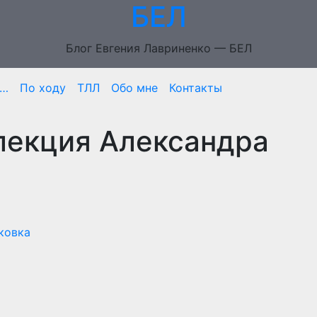
БЕЛ
Блог Евгения Лавриненко — БЕЛ
м…
По ходу
ТЛЛ
Обо мне
Контакты
лекция Александра
ковка