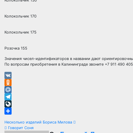
Колокольчик 130
Колокольчик 170
Колокольчик 175
Розочка 155
Значения чисел-идентификаторов в названии дают ориентировочны
По вопросам приобретения в Калининграде звоните +7 911 490 40
VK
Odnoklassniki
Mail.Ru
Telegram
LiveJournal
Отправить
Навигация
Несколько изделий Бориса Милова
Говорит Соня