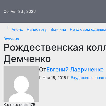
Перейти
к
Сб. Авг 8th, 2026
содержимому
Анонс
Начистоту
Всячина
Не словом едины
Всячина
Рождественская кол
Демченко
От
Евгений Лавриненко
Ноя 15, 2016
#художественная 
Колокольчик 175