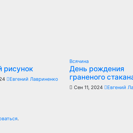
Всячина
й рисунок
День рождения
граненого стакан
024
Евгений Лавриненко
Сен 11, 2024
Евгений Л
оваться
.