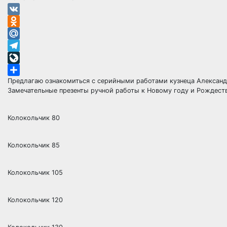
VK
Odnoklassniki
Mail.Ru
Telegram
LiveJournal
Предлагаю ознакомиться с серийными работами кузнеца Александ
Отправить
Замечательные презенты ручной работы к Новому году и Рождеств
Колокольчик 80
Колокольчик 85
Колокольчик 105
Колокольчик 120