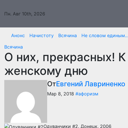
Перейти
к
Пн. Авг 10th, 2026
содержимому
Анонс
Начистоту
Всячина
Не словом единым
Всячина
О них, прекрасных!
женскому дню
От
Евгений Лавриненко
Мар 8, 2018
#афоризм
Одуванчики #2. Донецк. 2006