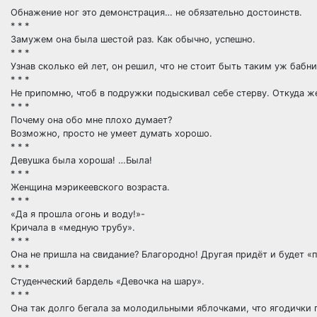
Обнажение ног это демонстрация… не обязательно достоинств.
* * *
Замужем она была шестой раз. Как обычно, успешно.
* * *
Узнав сколько ей лет, он решил, что не стоит быть таким уж бабн
* * *
Не припомню, чтоб в подружки подыскивал себе стерву. Откуда ж
* * *
Почему она обо мне плохо думает?
Возможно, просто не умеет думать хорошо.
* * *
Девушка была хороша! …Была!
* * *
Женщина мэрикеевского возраста.
* * *
«Да я прошла огонь и воду!»-
Кричала в «медную трубу».
* * *
Она не пришла на свидание? Благородно! Другая придёт и будет «п
* * *
Студенческий бардель «Девочка на шару».
* * *
Она так долго бегала за молодильными яблочками, что ягодички