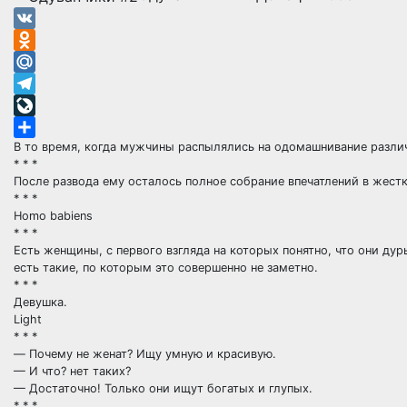
VK
Odnoklassniki
Mail.Ru
Telegram
LiveJournal
В то время, когда мужчины распылялись на одомашнивание разл
Отправить
* * *
После развода ему осталось полное собрание впечатлений в жест
* * *
Homo babiens
* * *
Есть женщины, с первого взгляда на которых понятно, что они ду
есть такие, по которым это совершенно не заметно.
* * *
Девушка.
Light
* * *
— Почему не женат? Ищу умную и красивую.
— И что? нет таких?
— Достаточно! Только они ищут богатых и глупых.
* * *