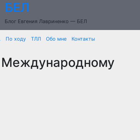
БЕЛ
Блог Евгения Лавриненко — БЕЛ
…
По ходу
ТЛЛ
Обо мне
Контакты
 К Международному