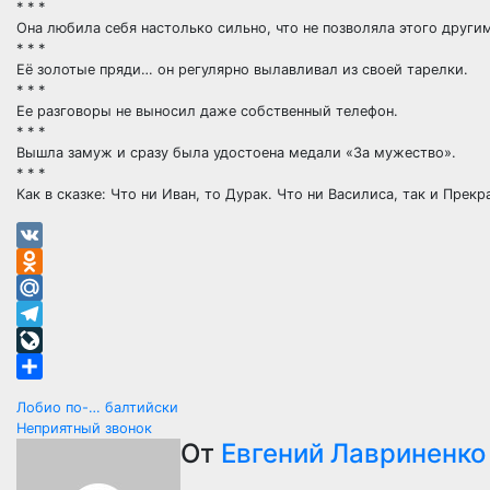
* * *
Она любила себя настолько сильно, что не позволяла этого други
* * *
Её золотые пряди… он регулярно вылавливал из своей тарелки.
* * *
Ее разговоры не выносил даже собственный телефон.
* * *
Вышла замуж и сразу была удостоена медали «За мужество».
* * *
Как в сказке: Что ни Иван, то Дурак. Что ни Василиса, так и Прек
VK
Odnoklassniki
Mail.Ru
Telegram
LiveJournal
Отправить
Навигация
Лобио по-… балтийски
Неприятный звонок
по
От
Евгений Лавриненко