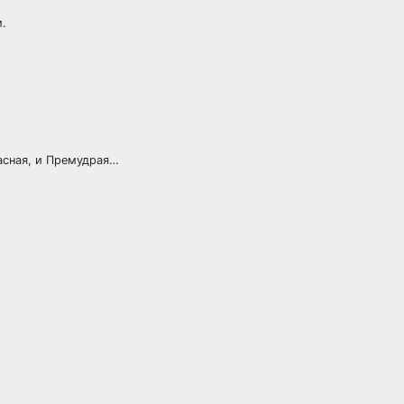
м.
расная, и Премудрая…