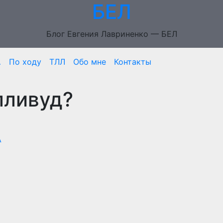
БЕЛ
Блог Евгения Лавриненко — БЕЛ
…
По ходу
ТЛЛ
Обо мне
Контакты
лливуд?
А