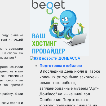
 году, была не
гтон) и лучший
вот о сценарии
. Не спорю. Но
апоминает?
новости ДОНБАССА
Подготовка к юбилею
ароде называли
В последний день июля в Парке
едено не мало
век. Многие из
кованых фигур были закончены
ем, смогли ли
ремонтные работы,
и тех времен?
запланированные музеем "Арт-
Донбасс" на нынешний год.
ю работу, были
Сообщение Подготовка к
й всем хорош и
юбилею появились сначала на