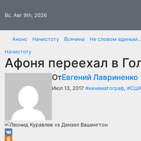
Перейти
к
Вс. Авг 9th, 2026
содержимому
Анонс
Начистоту
Всячина
Не словом единым
Начистоту
Афоня переехал в Го
От
Евгений Лавриненко
Июл 13, 2017
#кинематограф
,
#СШ
VK