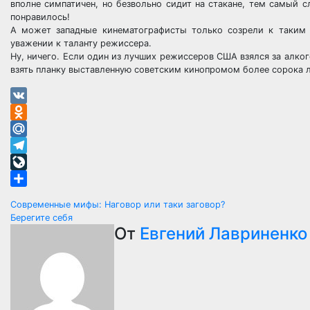
вполне симпатичен, но безвольно сидит на стакане, тем самый с
понравилось!
А может западные кинематографисты только созрели к таким 
уважении к таланту режиссера.
Ну, ничего. Если один из лучших режиссеров США взялся за алко
взять планку выставленную советским кинопромом более сорока л
VK
Odnoklassniki
Mail.Ru
Telegram
LiveJournal
Отправить
Навигация
Современные мифы: Наговор или таки заговор?
Берегите себя
по
От
Евгений Лавриненко
записям