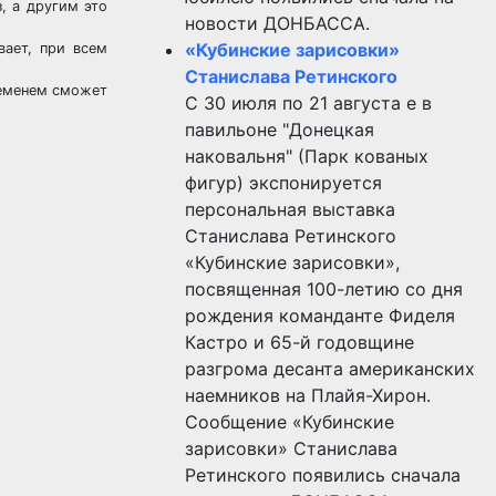
, а другим это
новости ДОНБАССА.
«Кубинские зарисовки»
ает, при всем
Станислава Ретинского
ременем сможет
С 30 июля по 21 августа е в
павильоне "Донецкая
наковальня" (Парк кованых
фигур) экспонируется
персональная выставка
Станислава Ретинского
«Кубинские зарисовки»,
посвященная 100-летию со дня
рождения команданте Фиделя
Кастро и 65-й годовщине
разгрома десанта американских
наемников на Плайя-Хирон.
Сообщение «Кубинские
зарисовки» Станислава
Ретинского появились сначала