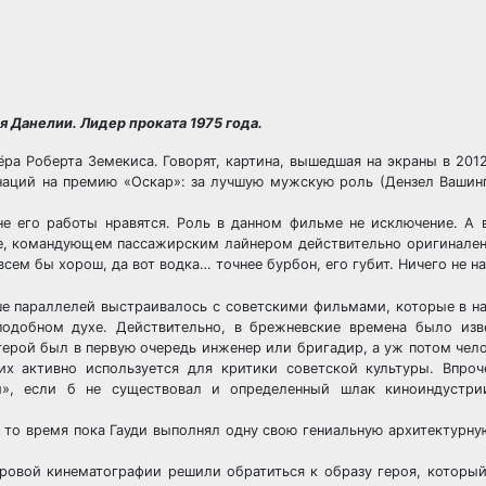
 Данелии. Лидер проката 1975 года.
ёра Роберта Земекиса. Говорят, картина, вышедшая на экраны в 2012
инаций на премию «Оскар»: за лучшую мужскую роль (Дензел Вашин
не его работы нравятся. Роль в данном фильме не исключение. А 
е, командующем пассажирским лайнером действительно оригинален
сем бы хорош, да вот водка… точнее бурбон, его губит. Ничего не н
е параллелей выстраивалось с советскими фильмами, которые в н
подобном духе. Действительно, в брежневские времена было изв
ерой был в первую очередь инженер или бригадир, а уж потом чело
их активно используется для критики советской культуры. Впроч
», если б не существовал и определенный шлак киноиндустри
а то время пока Гауди выполнял одну свою гениальную архитектурну
ровой кинематографии решили обратиться к образу героя, которы