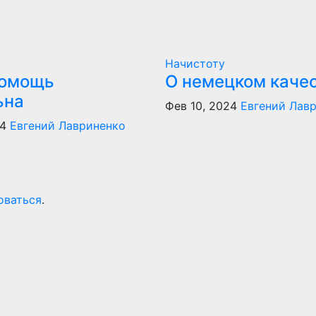
Начистоту
помощь
О немецком каче
ьна
Фев 10, 2024
Евгений Лав
24
Евгений Лавриненко
оваться
.