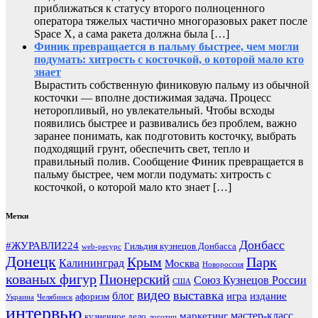
приближаться к статусу второго полноценного
оператора тяжелых частично многоразовых ракет после
Space X, а сама ракета должна была […]
Финик превращается в пальму быстрее, чем могли
подумать: хитрость с косточкой, о которой мало кто
знает
Вырастить собственную финиковую пальму из обычной
косточки — вполне достижимая задача. Процесс
неторопливый, но увлекательный. Чтобы всходы
появились быстрее и развивались без проблем, важно
заранее понимать, как подготовить косточку, выбрать
подходящий грунт, обеспечить свет, тепло и
правильный полив. Сообщение Финик превращается в
пальму быстрее, чем могли подумать: хитрость с
косточкой, о которой мало кто знает […]
Метки
Донбасс
#ЖУРАВЛИ224
Гильдия кузнецов Донбасса
web-ресурс
Донецк
Крым
Парк
Калининград
Москва
Новороссия
кованых фигур
Пионерский
Союз Кузнецов России
США
видео
выставка
блог
игра
издание
афоризм
Украина
Челябинск
интервью
мастер-класс
маркетинг
кузнечное дело
логотип