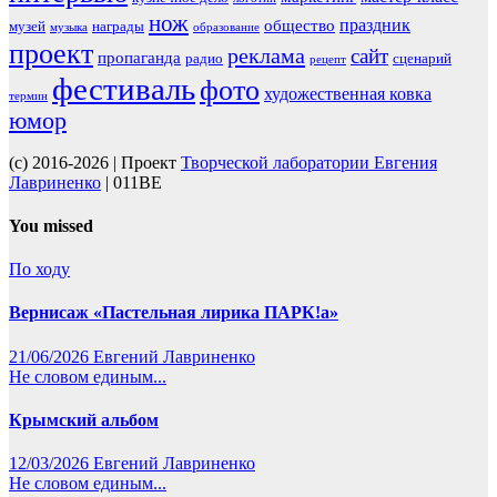
нож
праздник
общество
музей
награды
музыка
образование
проект
реклама
сайт
пропаганда
радио
сценарий
рецепт
фестиваль
фото
художественная ковка
термин
юмор
(c) 2016-2026 | Проект
Творческой лаборатории Евгения
Лавриненко
| 011BE
You missed
По ходу
Вернисаж «Пастельная лирика ПАРК!а»
21/06/2026
Евгений Лавриненко
Не словом единым...
Крымский альбом
12/03/2026
Евгений Лавриненко
Не словом единым...