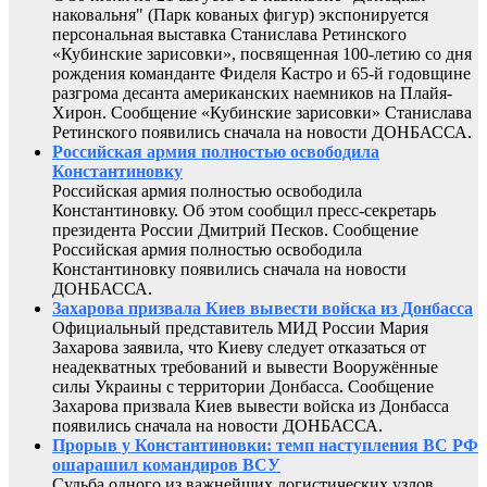
наковальня" (Парк кованых фигур) экспонируется
персональная выставка Станислава Ретинского
«Кубинские зарисовки», посвященная 100-летию со дня
рождения команданте Фиделя Кастро и 65-й годовщине
разгрома десанта американских наемников на Плайя-
Хирон. Сообщение «Кубинские зарисовки» Станислава
Ретинского появились сначала на новости ДОНБАССА.
Российская армия полностью освободила
Константиновку
Российская армия полностью освободила
Константиновку. Об этом сообщил пресс-секретарь
президента России Дмитрий Песков. Сообщение
Российская армия полностью освободила
Константиновку появились сначала на новости
ДОНБАССА.
Захарова призвала Киев вывести войска из Донбасса
Официальный представитель МИД России Мария
Захарова заявила, что Киеву следует отказаться от
неадекватных требований и вывести Вооружённые
силы Украины с территории Донбасса. Сообщение
Захарова призвала Киев вывести войска из Донбасса
появились сначала на новости ДОНБАССА.
Прорыв у Константиновки: темп наступления ВС РФ
ошарашил командиров ВСУ
Судьба одного из важнейших логистических узлов