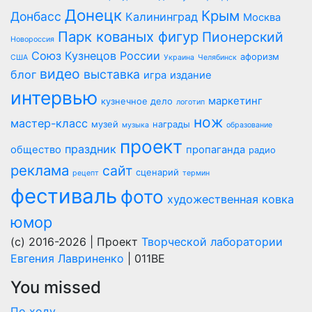
Донецк
Крым
Донбасс
Калининград
Москва
Парк кованых фигур
Пионерский
Новороссия
Союз Кузнецов России
афоризм
США
Украина
Челябинск
видео
выставка
блог
игра
издание
интервью
маркетинг
кузнечное дело
логотип
нож
мастер-класс
музей
награды
музыка
образование
проект
праздник
общество
пропаганда
радио
реклама
сайт
сценарий
рецепт
термин
фестиваль
фото
художественная ковка
юмор
(c) 2016-2026 | Проект
Творческой лаборатории
Евгения Лавриненко
| 011BE
You missed
По ходу