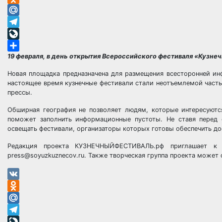
Odnoklassniki
Mail.Ru
Telegram
LiveJournal
19 февраля, в день открытия Всероссийского фестиваля «Кузн
Отправить
Новая площадка предназначена для размещения всесторонней ин
настоящее время кузнечные фестивали стали неотъемлемой част
прессы.
Обширная география не позволяет людям, которые интересуют
поможет заполнить информационные пустоты. Не ставя перед 
освещать фестивали, организаторы которых готовы обеспечить д
Редакция проекта КУЗНЕЧНЫЙФЕСТИВАЛЬ.рф приглашает к с
press@soyuzkuznecov.ru. Также творческая группа проекта может 
VK
Odnoklassniki
Mail.Ru
Telegram