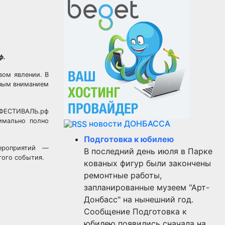
ф.
вом явлении. В
нным вниманием
ЙФЕСТИВАЛЬ.рф
имально полно
новости ДОНБАССА
Подготовка к юбилею
мероприятий —
В последний день июля в Парке
гого события.
кованых фигур были закончены
ремонтные работы,
запланированные музеем "Арт-
Донбасс" на нынешний год.
Сообщение Подготовка к
юбилею появились сначала на