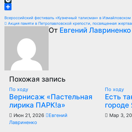
LiveJournal
Отправить
Навигация
Всероссийский фестиваль «Кузнечный талисман» в Измайловско
Акция памяти в Петропавловской крепости, посвященная жертв
по
От
Евгений Лавриненко
записям
Похожая запись
По ходу
По ходу
Вернисаж «Пастельная
Есть та
лирика ПАРК!а»
городе 
Июн 21, 2026
Евгений
Мар 3, 2
Лавриненко