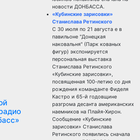
новости ДОНБАССА.
«Кубинские зарисовки»
Станислава Ретинского
С 30 июля по 21 августа е в
павильоне "Донецкая
наковальня" (Парк кованых
фигур) экспонируется
персональная выставка
Станислава Ретинского
«Кубинские зарисовки»,
посвященная 100-летию со дня
рождения команданте Фиделя
Кастро и 65-й годовщине
ой
разгрома десанта американских
радио
наемников на Плайя-Хирон.
басс»
Сообщение «Кубинские
зарисовки» Станислава
Ретинского появились сначала