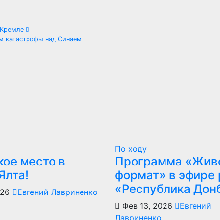
м Кремле
ам катастрофы над Синаем
По ходу
кое место в
Программа «Жив
Ялта!
формат» в эфире 
«Республика Дон
026
Евгений Лавриненко
Фев 13, 2026
Евгений
Лавриненко