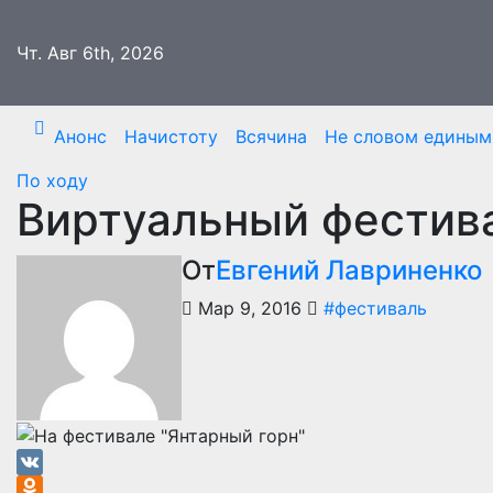
Перейти
к
Чт. Авг 6th, 2026
содержимому
Анонс
Начистоту
Всячина
Не словом едины
По ходу
Виртуальный фестив
От
Евгений Лавриненко
Мар 9, 2016
#фестиваль
VK