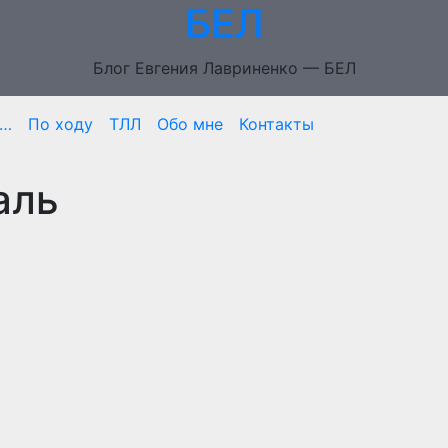
БЕЛ
Блог Евгения Лавриненко — БЕЛ
м…
По ходу
ТЛЛ
Обо мне
Контакты
аль