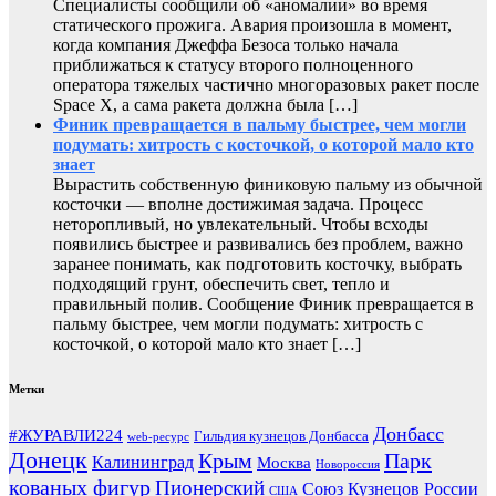
Специалисты сообщили об «аномалии» во время
статического прожига. Авария произошла в момент,
когда компания Джеффа Безоса только начала
приближаться к статусу второго полноценного
оператора тяжелых частично многоразовых ракет после
Space X, а сама ракета должна была […]
Финик превращается в пальму быстрее, чем могли
подумать: хитрость с косточкой, о которой мало кто
знает
Вырастить собственную финиковую пальму из обычной
косточки — вполне достижимая задача. Процесс
неторопливый, но увлекательный. Чтобы всходы
появились быстрее и развивались без проблем, важно
заранее понимать, как подготовить косточку, выбрать
подходящий грунт, обеспечить свет, тепло и
правильный полив. Сообщение Финик превращается в
пальму быстрее, чем могли подумать: хитрость с
косточкой, о которой мало кто знает […]
Метки
Донбасс
#ЖУРАВЛИ224
Гильдия кузнецов Донбасса
web-ресурс
Донецк
Крым
Парк
Калининград
Москва
Новороссия
кованых фигур
Пионерский
Союз Кузнецов России
США