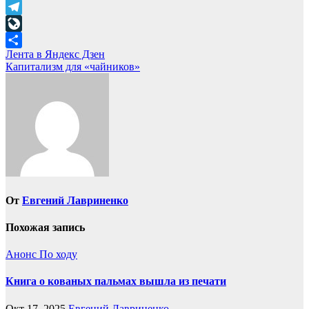
Mail.Ru
Telegram
LiveJournal
Навигация
Лента в Яндекс Дзен
Отправить
Капитализм для «чайников»
по
записям
От
Евгений Лавриненко
Похожая запись
Анонс
По ходу
Книга о кованых пальмах вышла из печати
Окт 17, 2025
Евгений Лавриненко