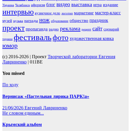
видео
выставка
блог
игра
издание
афоризм
Украина
Челябинск
интервью
мастер-класс
маркетинг
кузнечное дело
логотип
нож
праздник
общество
музей
награды
музыка
образование
проект
реклама
сайт
пропаганда
радио
сценарий
рецепт
фестиваль
фото
художественная ковка
термин
юмор
(c) 2016-2026 | Проект
Творческой лаборатории Евгения
Лавриненко
| 011BE
You missed
По ходу
Вернисаж «Пастельная лирика ПАРК!а»
21/06/2026
Евгений Лавриненко
Не словом единым...
Крымский альбом