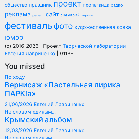
проект
праздник
общество
пропаганда
радио
реклама
сайт
сценарий
рецепт
термин
фестиваль
фото
художественная ковка
юмор
(c) 2016-2026 | Проект
Творческой лаборатории
Евгения Лавриненко
| 011BE
You missed
По ходу
Вернисаж «Пастельная лирика
ПАРК!а»
21/06/2026
Евгений Лавриненко
Не словом единым...
Крымский альбом
12/03/2026
Евгений Лавриненко
Не словом единым...