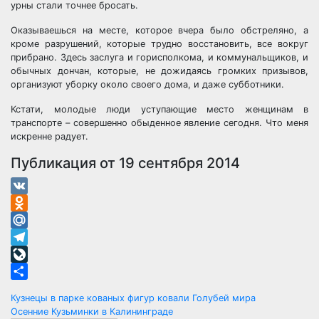
урны стали точнее бросать.
Оказываешься на месте, которое вчера было обстреляно, а
кроме разрушений, которые трудно восстановить, все вокруг
прибрано. Здесь заслуга и горисполкома, и коммунальщиков, и
обычных дончан, которые, не дожидаясь громких призывов,
организуют уборку около своего дома, и даже субботники.
Кстати, молодые люди уступающие место женщинам в
транспорте – совершенно обыденное явление сегодня. Что меня
искренне радует.
Публикация от 19 сентября 2014
VK
Odnoklassniki
Mail.Ru
Telegram
LiveJournal
Отправить
Навигация
Кузнецы в парке кованых фигур ковали Голубей мира
Осенние Кузьминки в Калининграде