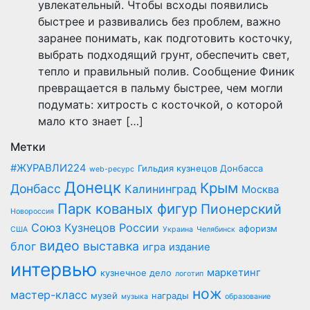
увлекательный. Чтобы всходы появились
быстрее и развивались без проблем, важно
заранее понимать, как подготовить косточку,
выбрать подходящий грунт, обеспечить свет,
тепло и правильный полив. Сообщение Финик
превращается в пальму быстрее, чем могли
подумать: хитрость с косточкой, о которой
мало кто знает […]
Метки
#ЖУРАВЛИ224
Гильдия кузнецов Донбасса
web-ресурс
Донецк
Крым
Донбасс
Калининград
Москва
Парк кованых фигур
Пионерский
Новороссия
Союз Кузнецов России
афоризм
США
Украина
Челябинск
видео
выставка
блог
игра
издание
интервью
маркетинг
кузнечное дело
логотип
нож
мастер-класс
музей
награды
музыка
образование