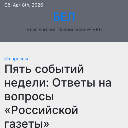
Перейти
Сб. Авг 8th, 2026
к
БЕЛ
содержимому
Блог Евгения Лавриненко — БЕЛ
Из прессы
Пять событий
недели: Ответы на
вопросы
«Российской
газеты»