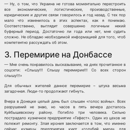
— Ну, о том, что Украина не готова моментально перестроить
все экономические, логистические, производственные,
юридические и другие связи говорилось и год назад. С тех пор
мало что изменилось в этих аспектах, как я понимаю.
Соответственно, выглядит совершенно логичным некий
буферный период. Достаточно ли года или нет, мне судить
сложно. Не обладаю необходимой информацией для того, чтоб
компетентно рассуждать об этом.
3. Перемирие на Донбассе
— Мне очень понравилось высказывание, на днях прочитанное в
соцсети: «Слышу!!! Слышу перемирие!!! Со всех сторон
слышу!!!»
Для обычных жителей данное перемирие – штука весьма
загадочная. Люди-то продолжают гибнуть.
Вчера в Донецке целый день был слышен «голос войны». Всех
разрушений не знаю, но часов в пять вечера досталось
Куйбышевскому району. Погибло три человека. Сильно
пострадало кузнечное предприятие «Гефест». Один из цехов не
полежит ремонту. Злая ирония заключается в том, что именно
сейчас кузнецы предприятия куют «голубей мира» для