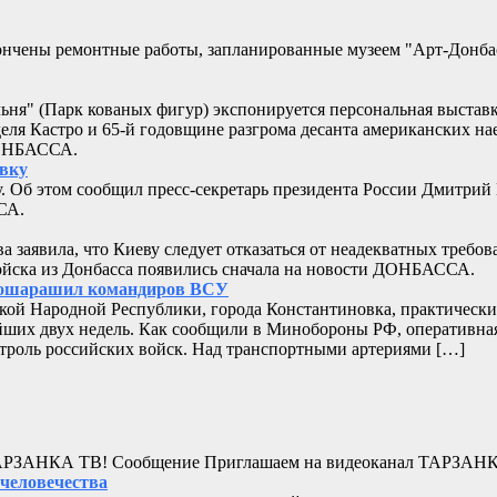
кончены ремонтные работы, запланированные музеем "Арт-Донб
альня" (Парк кованых фигур) экспонируется персональная выстав
еля Кастро и 65-й годовщине разгрома десанта американских 
ДОНБАССА.
овку
. Об этом сообщил пресс-секретарь президента России Дмитрий
СА.
заявила, что Киеву следует отказаться от неадекватных треб
ойска из Донбасса появились сначала на новости ДОНБАССА.
Ф ошарашил командиров ВСУ
кой Народной Республики, города Константиновка, практически
ших двух недель. Как сообщили в Минобороны РФ, оперативная 
нтроль российских войск. Над транспортными артериями […]
л ТАРЗАНКА ТВ! Сообщение Приглашаем на видеоканал ТАРЗАН
 человечества