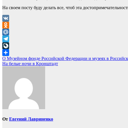
На своем посту буду делать все, чтоб эта достопримечательност
VK
Odnoklassniki
Mail.Ru
Telegram
LiveJournal
Навигация
О Музейном фонде Российской Федерации и музеях в Российс
Отправить
На белые ночи в Кронштадт
по
записям
От
Евгений Лавриненко