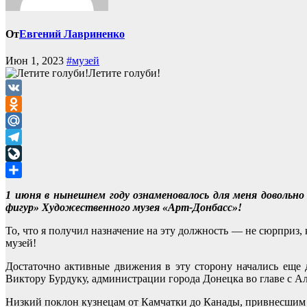
От
Евгений Лавриненко
Июн 1, 2023
#музей
Летите голуби!
VK
Odnoklassniki
Mail.Ru
Telegram
LiveJournal
Отправить
1 июня в нынешнем году ознаменовалось для меня довольн
фигур» Художественного музея «Арт-Донбасс»!
То, что я получил назначение на эту должность — не сюрприз, 
музей!
Достаточно активные движения в эту сторону начались еще
Виктору Бурдуку, администрации города Донецка во главе с А
Низкий поклон кузнецам от Камчатки до Канады, привнесшим 