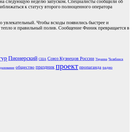
м на следующую неделю запуском. Специалисты сообщили об
риближаться к статусу второго полноценного оператора
о увлекательный. Чтобы всходы появились быстрее и
ет, тепло и правильный полив. Сообщение Финик превращается в
гур
Пионерский
Союз Кузнецов России
США
Украина
Челябинск
проект
праздник
общество
пропаганда
радио
разование