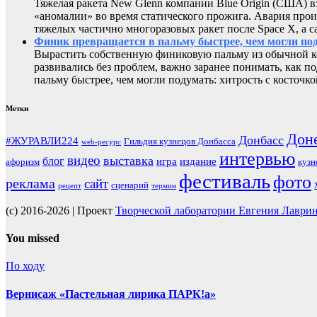
Тяжелая ракета New Glenn компании Blue Origin (США) 
«аномалии» во время статического прожига. Авария прои
тяжелых частично многоразовых ракет после Space X, а с
Финик превращается в пальму быстрее, чем могли поду
Вырастить собственную финиковую пальму из обычной ко
развивались без проблем, важно заранее понимать, как п
пальму быстрее, чем могли подумать: хитрость с косточко
Метки
Дон
Донбасс
#ЖУРАВЛИ224
Гильдия кузнецов Донбасса
web-ресурс
интервью
видео
выставка
блог
игра
издание
афоризм
кузн
фестиваль
фото
реклама
сайт
сценарий
рецепт
термин
(c) 2016-2026 | Проект
Творческой лаборатории Евгения Лаври
You missed
По ходу
Вернисаж «Пастельная лирика ПАРК!а»