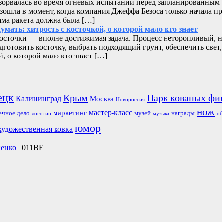
взорвалась во время огневых испытаний перед запланированны
зошла в момент, когда компания Джеффа Безоса только начала п
ама ракета должна была […]
мать: хитрость с косточкой, о которой мало кто знает
сточки — вполне достижимая задача. Процесс неторопливый, н
одготовить косточку, выбрать подходящий грунт, обеспечить св
й, о которой мало кто знает […]
ецк
Крым
Парк кованых фи
Калининград
Москва
Новороссия
нож
мастер-класс
маркетинг
ечное дело
музей
награды
логотип
музыка
об
юмор
художественная ковка
ненко
| 011BE