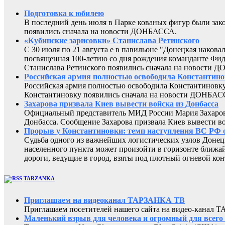
Подготовка к юбилею
В последний день июля в Парке кованых фигур были за
появились сначала на новости ДОНБАССА.
«Кубинские зарисовки» Станислава Ретинского
С 30 июля по 21 августа е в павильоне "Донецкая наков
посвященная 100-летию со дня рождения команданте Фид
Станислава Ретинского появились сначала на новости 
Российская армия полностью освободила Константин
Российская армия полностью освободила Константиновку
Константиновку появились сначала на новости ДОНБАС
Захарова призвала Киев вывести войска из Донбасса
Официальный представитель МИД России Мария Захарова 
Донбасса. Сообщение Захарова призвала Киев вывести в
Прорыв у Константиновки: темп наступления ВС Р
Судьба одного из важнейших логистических узлов Донец
населенного пункта может произойти в горизонте ближай
дороги, ведущие в город, взяты под плотный огневой ко
TARZANKA
Приглашаем на видеоканал ТАРЗАНКА ТВ
Приглашаем посетителей нашего сайта на видео-кана
Маленький взрыв для человека и огромный для всего