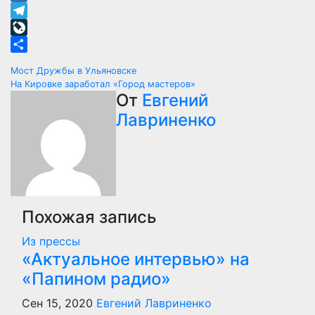
Mail.Ru
Telegram
LiveJournal
Отправить
Навигация
Мост Дружбы в Ульяновске
На Кировке заработал «Город мастеров»
по
От
Евгений
Лавриненко
записям
Похожая запись
Из прессы
«Актуальное интервью» на
«Папином радио»
Сен 15, 2020
Евгений Лавриненко