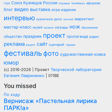
Союз Кузнецов России
афоризм
США
Украина
Челябинск
видео
выставка
блог
игра
издание
интервью
маркетинг
кузнечное дело
логотип
нож
мастер-класс
музей
награды
музыка
образование
проект
праздник
общество
пропаганда
радио
реклама
сайт
сценарий
рецепт
термин
фестиваль
фото
художественная ковка
юмор
(c) 2016-2026 | Проект
Творческой лаборатории
Евгения Лавриненко
| 011BE
You missed
По ходу
Вернисаж «Пастельная лирика
ПАРК!а»