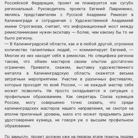
Российской Федерации, проект не планируется как сугубо
региональный. Руководитель проекта Евгений Лавриненко,
являясь представителем с Русской Академии Ремесел в
Калининграде и сотрудничая с Художественной Академией
имени Строганова, считает, что информационный мост между
ремесленниками нужен эксклаву — более, чем какому бы то ни
было региону.
— В Калининградской области, как и в любой другой, огромное
количество талантливых людей, — комментирует Евгений, —
Многие из них находят себя в ремеслах. Но специфика региона
такова, что обмен мастеров своим опытом достаточно
ограничен. Привезти, скажем, выставку художественного
металла в Калининградскую область окажется весьма
затратным мероприятием. Участие в различных фестивалях,
которые проходят по всей России, — не каждый мастер себе
может позволить. Не просто складывается и ситуация с
профильным образованием. Как секретарь Союза кузнецов
России, могу совершенно точно сказать, что среди
калининградских мастеров нашего направления, не смотря на
вполне приличный уровень, мало кто может предъявить даже
удостоверение кузнеца, не говоря уж о высшем профильном
образовании.
По замыслу, проект должен уже на первом этапе помочь людям