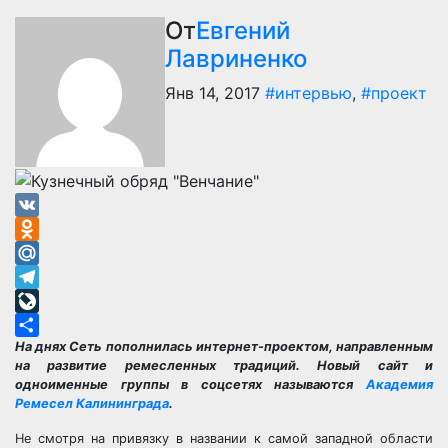
От
Евгений
Лавриненко
Янв 14, 2017
#интервью
,
#проект
VK
Odnoklassniki
Mail.Ru
Telegram
LiveJournal
На днях Сеть пополнилась интернет-проектом, направленным
Отправить
на развитие ремесленных традиций. Новый сайт и
одноименные группы в соцсетях называются
Академия
Ремесел Калининграда
.
Не смотря на привязку в названии к самой западной области