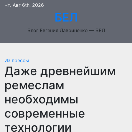
Перейти
Чт. Авг 6th, 2026
к
БЕЛ
содержимому
Блог Евгения Лавриненко — БЕЛ
Из прессы
Даже древнейшим
ремеслам
необходимы
современные
технологии