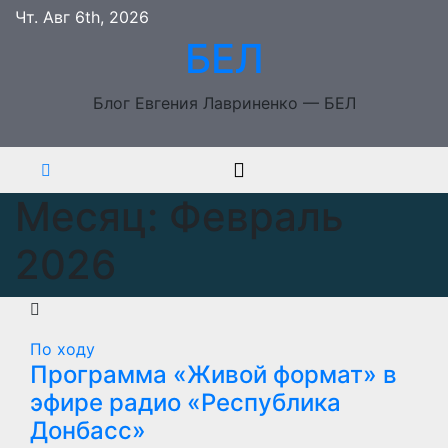
Перейти
Чт. Авг 6th, 2026
к
БЕЛ
содержимому
Блог Евгения Лавриненко — БЕЛ
Месяц:
Февраль
2026
По ходу
Программа «Живой формат» в
эфире радио «Республика
Донбасс»