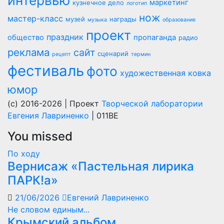
интервью
маркетинг
кузнечное дело
логотип
нож
мастер-класс
музей
награды
музыка
образование
проект
праздник
общество
пропаганда
радио
реклама
сайт
сценарий
рецепт
термин
фестиваль
фото
художественная ковка
юмор
(c) 2016-2026 | Проект
Творческой лаборатории
Евгения Лавриненко
| 011BE
You missed
По ходу
Вернисаж «Пастельная лирика
ПАРК!а»
21/06/2026
Евгений Лавриненко
Не словом единым...
Крымский альбом