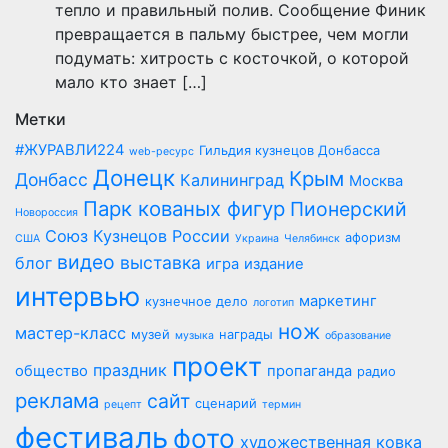
тепло и правильный полив. Сообщение Финик
превращается в пальму быстрее, чем могли
подумать: хитрость с косточкой, о которой
мало кто знает […]
Метки
#ЖУРАВЛИ224
Гильдия кузнецов Донбасса
web-ресурс
Донецк
Крым
Донбасс
Калининград
Москва
Парк кованых фигур
Пионерский
Новороссия
Союз Кузнецов России
афоризм
США
Украина
Челябинск
видео
выставка
блог
игра
издание
интервью
маркетинг
кузнечное дело
логотип
нож
мастер-класс
музей
награды
музыка
образование
проект
праздник
общество
пропаганда
радио
реклама
сайт
сценарий
рецепт
термин
фестиваль
фото
художественная ковка