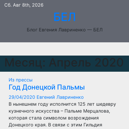
Перейти
Сб. Авг 8th, 2026
к
БЕЛ
содержимому
Блог Евгения Лавриненко — БЕЛ
Месяц:
Апрель 2020
Из прессы
Год Донецкой Пальмы
29/04/2020
Евгений Лавриненко
В нынешнем году исполнится 125 лет шедевру
кузнечного искусства – Пальме Мерцалова,
которая стала символом возрождения
Донецкого края. В связи с этим Гильдия