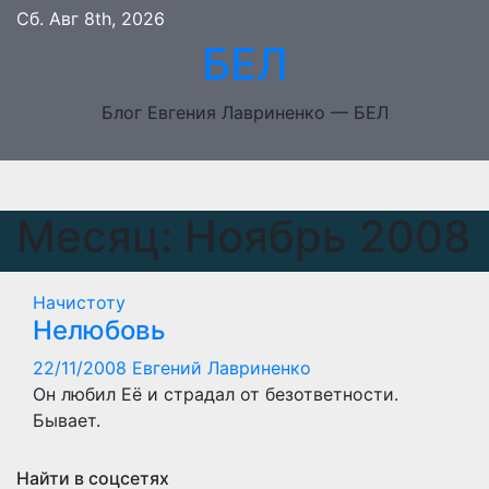
Перейти
Сб. Авг 8th, 2026
к
БЕЛ
содержимому
Блог Евгения Лавриненко — БЕЛ
Месяц:
Ноябрь 2008
Начистоту
Нелюбовь
22/11/2008
Евгений Лавриненко
Он любил Её и страдал от безответности.
Бывает.
Найти в соцсетях