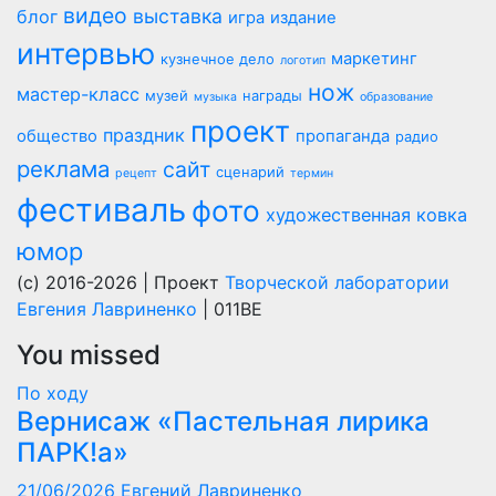
видео
выставка
блог
игра
издание
интервью
маркетинг
кузнечное дело
логотип
нож
мастер-класс
музей
награды
музыка
образование
проект
праздник
общество
пропаганда
радио
реклама
сайт
сценарий
рецепт
термин
фестиваль
фото
художественная ковка
юмор
(c) 2016-2026 | Проект
Творческой лаборатории
Евгения Лавриненко
| 011BE
You missed
По ходу
Вернисаж «Пастельная лирика
ПАРК!а»
21/06/2026
Евгений Лавриненко