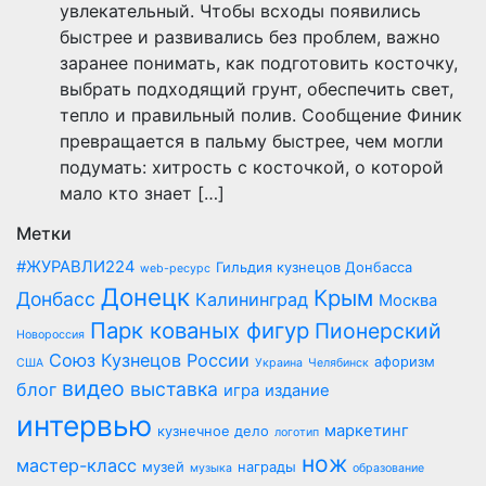
увлекательный. Чтобы всходы появились
быстрее и развивались без проблем, важно
заранее понимать, как подготовить косточку,
выбрать подходящий грунт, обеспечить свет,
тепло и правильный полив. Сообщение Финик
превращается в пальму быстрее, чем могли
подумать: хитрость с косточкой, о которой
мало кто знает […]
Метки
#ЖУРАВЛИ224
Гильдия кузнецов Донбасса
web-ресурс
Донецк
Крым
Донбасс
Калининград
Москва
Парк кованых фигур
Пионерский
Новороссия
Союз Кузнецов России
афоризм
США
Украина
Челябинск
видео
выставка
блог
игра
издание
интервью
маркетинг
кузнечное дело
логотип
нож
мастер-класс
музей
награды
музыка
образование