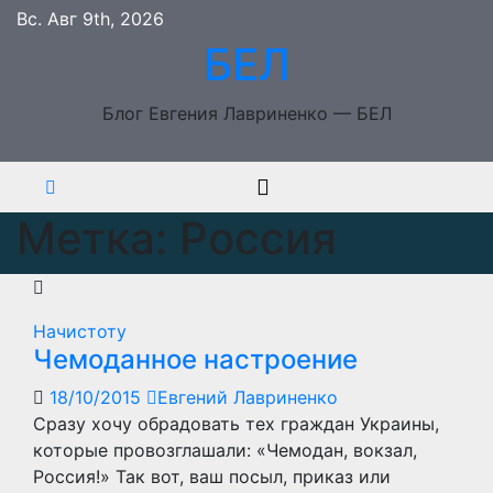
Перейти
Вс. Авг 9th, 2026
к
БЕЛ
содержимому
Блог Евгения Лавриненко — БЕЛ
Метка:
Россия
Начистоту
Чемоданное настроение
18/10/2015
Евгений Лавриненко
Сразу хочу обрадовать тех граждан Украины,
которые провозглашали: «Чемодан, вокзал,
Россия!» Так вот, ваш посыл, приказ или