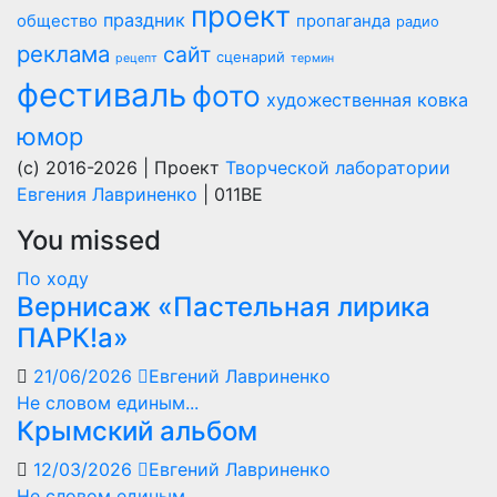
проект
праздник
общество
пропаганда
радио
реклама
сайт
сценарий
рецепт
термин
фестиваль
фото
художественная ковка
юмор
(c) 2016-2026 | Проект
Творческой лаборатории
Евгения Лавриненко
| 011BE
You missed
По ходу
Вернисаж «Пастельная лирика
ПАРК!а»
21/06/2026
Евгений Лавриненко
Не словом единым...
Крымский альбом
12/03/2026
Евгений Лавриненко
Не словом единым...