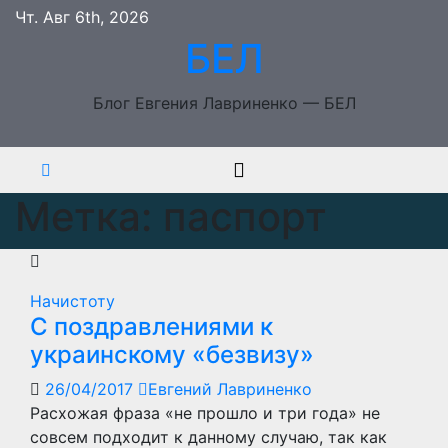
Перейти
Чт. Авг 6th, 2026
к
БЕЛ
содержимому
Блог Евгения Лавриненко — БЕЛ
Метка:
паспорт
Начистоту
С поздравлениями к
украинскому «безвизу»
26/04/2017
Евгений Лавриненко
Расхожая фраза «не прошло и три года» не
совсем подходит к данному случаю, так как