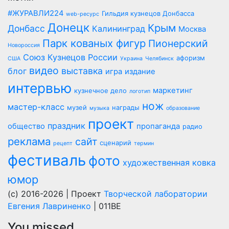
#ЖУРАВЛИ224
Гильдия кузнецов Донбасса
web-ресурс
Донецк
Крым
Донбасс
Калининград
Москва
Парк кованых фигур
Пионерский
Новороссия
Союз Кузнецов России
афоризм
США
Украина
Челябинск
видео
выставка
блог
игра
издание
интервью
маркетинг
кузнечное дело
логотип
нож
мастер-класс
музей
награды
музыка
образование
проект
праздник
общество
пропаганда
радио
реклама
сайт
сценарий
рецепт
термин
фестиваль
фото
художественная ковка
юмор
(c) 2016-2026 | Проект
Творческой лаборатории
Евгения Лавриненко
| 011BE
You missed