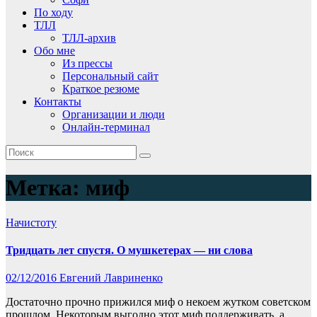
По ходу
ТЛЛ
ТЛЛ-архив
Обо мне
Из прессы
Персональный сайт
Краткое резюме
Контакты
Организации и люди
Онлайн-терминал
Метка:
миф
Начистоту
Тридцать лет спустя. О мушкетерах — ни слова
02/12/2016
Евгений Лавриненко
Достаточно прочно прижился миф о некоем жутком советском
прошлом. Некоторым выгодно этот миф поддерживать, а