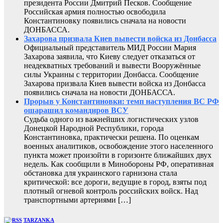
президента России Дмитрий Песков. Сообщение
Российская армия полностью освободила
Константиновку появились сначала на новости
ДОНБАССА.
Захарова призвала Киев вывести войска из Донбасса
Официальный представитель МИД России Мария
Захарова заявила, что Киеву следует отказаться от
неадекватных требований и вывести Вооружённые
силы Украины с территории Донбасса. Сообщение
Захарова призвала Киев вывести войска из Донбасса
появились сначала на новости ДОНБАССА.
Прорыв у Константиновки: темп наступления ВС РФ
ошарашил командиров ВСУ
Судьба одного из важнейших логистических узлов
Донецкой Народной Республики, города
Константиновка, практически решена. По оценкам
военных аналитиков, освобождение этого населенного
пункта может произойти в горизонте ближайших двух
недель. Как сообщили в Минобороны РФ, оперативная
обстановка для украинского гарнизона стала
критической: все дороги, ведущие в город, взяты под
плотный огневой контроль российских войск. Над
транспортными артериями […]
TARZANKA