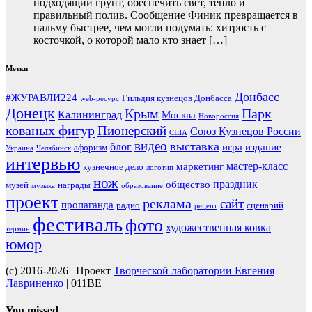
подходящий грунт, обеспечить свет, тепло и
правильный полив. Сообщение Финик превращается в
пальму быстрее, чем могли подумать: хитрость с
косточкой, о которой мало кто знает […]
Метки
Донбасс
#ЖУРАВЛИ224
Гильдия кузнецов Донбасса
web-ресурс
Донецк
Крым
Парк
Калининград
Москва
Новороссия
кованых фигур
Пионерский
Союз Кузнецов России
США
видео
выставка
блог
игра
издание
афоризм
Украина
Челябинск
интервью
мастер-класс
маркетинг
кузнечное дело
логотип
нож
праздник
общество
музей
награды
музыка
образование
проект
реклама
сайт
пропаганда
радио
сценарий
рецепт
фестиваль
фото
художественная ковка
термин
юмор
(c) 2016-2026 | Проект
Творческой лаборатории Евгения
Лавриненко
| 011BE
You missed