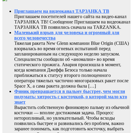
Приглашаем на видеоканал ТАРЗАНКА ТВ
Приглашаем посетителей нашего сайта на видео-канал
ТАРЗАНКА ТВ! Сообщение Приглашаем на видеоканал
ТАРЗАНКА ТВ появились сначала на TARZANKA.
Маленький взрыв для человека и огромный для
всего человечества
Тяжелая ракета New Glenn компании Blue Origin (США)
взорвалась во время огневых испытаний перед
запланированным на следующую неделю запуском.
Специалисты сообщили об «аномалии» во время
статического прожига. Авария произошла в момент,
когда компания Джеффа Безоса только начала
приближаться к статусу второго полноценного
оператора тяжелых частично многоразовых ракет после
Space X, а сама ракета должна была […]
Финик превращается в пальму быстрее, чем могли
подумать: хитрость с косточкой, о которой мало кто
знает
Вырастить собственную финиковую пальму из обычной
косточки — вполне достижимая задача. Процесс
неторопливый, но увлекательный. Чтобы всходы
появились быстрее и развивались без проблем, важно
заранее понимать, как подготовить косточку, выбрать