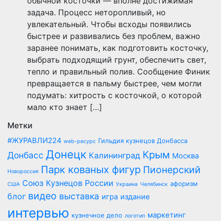
обычной косточки — вполне достижимая
задача. Процесс неторопливый, но
увлекательный. Чтобы всходы появились
быстрее и развивались без проблем, важно
заранее понимать, как подготовить косточку,
выбрать подходящий грунт, обеспечить свет,
тепло и правильный полив. Сообщение Финик
превращается в пальму быстрее, чем могли
подумать: хитрость с косточкой, о которой
мало кто знает […]
Метки
#ЖУРАВЛИ224
Гильдия кузнецов Донбасса
web-ресурс
Донецк
Крым
Донбасс
Калининград
Москва
Парк кованых фигур
Пионерский
Новороссия
Союз Кузнецов России
афоризм
США
Украина
Челябинск
видео
выставка
блог
игра
издание
интервью
маркетинг
кузнечное дело
логотип